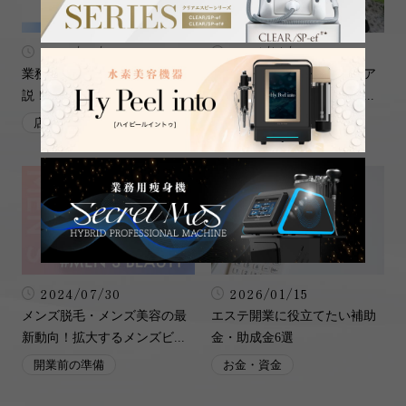
2025/03/06
2024/11/25
業務用エステ機器を徹底解
エステサロンは物販で売上ア
説！選び方とNBSのマシン...
ップ！仕入れ方法と成功さ...
店舗・設備
集客
2024/07/30
2026/01/15
メンズ脱毛・メンズ美容の最
エステ開業に役立てたい補助
新動向！拡大するメンズビ...
金・助成金6選
開業前の準備
お金・資金