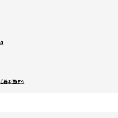
点
毛器を選ぼう