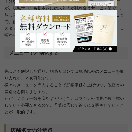
十分な効果を発揮し、お客様に満足してもらうことも重要です
が、脱毛サロンも根本的には人と人が触れ合うサービス業です。
常に高いホスピタリティを持ち、品質の高い接客を意識すること
で、他店に乗り換えられることを避けることができます。
スタッフ一人ひとりがお客様を想いやった接客ができるよう、日
頃からしっかりと教育していきましょう。
メニューで差別化する
先ほども解説した通り、脱毛サロンでは脱毛以外のメニューを取
り入れることも可能です。
様々なメニューを導入することで顧客単価を上げつつ、他店との
差別化を図りましょう。
ただ、メニュー数を増やすということはマシンや道具の数も増や
していく必要があるので、予算に応じて徐々に充実させていくこ
とが一般的です。
店舗拡大の注意点