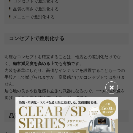
コンセプトで差別化する
品質の高さで差別化する
メニューで差別化する
コンセプトで差別化する
明確なコンセプトを確立することは、他店との差別化だけでな
く、
顧客満足度を高める上でも有効
です。
内装を豪華にしたり、高価なインテリアを設置することも一つの
手段として挙げられますが、高級感だけがコンセプトではありま
せん。
居心地の良さや親近感も立派な武器になるので、一つの理想像を
掲げ、そこを突き詰めていくことが大切です。
品質の高さで差別化する